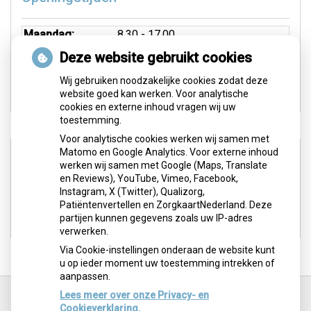
Maandag:
8.30 - 17.00
Dinsdag:
8.30 - 17.00
Deze website gebruikt cookies
Woensdag:
8.30 - 17.00
Wij gebruiken noodzakelijke cookies zodat deze
Donderdag:
Wisselend 8.30 - 17.00
website goed kan werken. Voor analytische
cookies en externe inhoud vragen wij uw
toestemming.
Voor analytische cookies werken wij samen met
Aangesloten bij:
Matomo en Google Analytics. Voor externe inhoud
werken wij samen met Google (Maps, Translate
en Reviews), YouTube, Vimeo, Facebook,
Instagram, X (Twitter), Qualizorg,
Patiëntenvertellen en ZorgkaartNederland. Deze
partijen kunnen gegevens zoals uw IP-adres
verwerken.
Via Cookie-instellingen onderaan de website kunt
u op ieder moment uw toestemming intrekken of
aanpassen.
Ga
terug
Lees meer over onze Privacy- en
naar
Cookieverklaring.