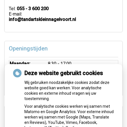
Tel:
055 - 3 600 200
E-mail:
info@tandartskleinnagelvoort.nl
Openingstijden
Maandag:
8.30 - 17.00
Dinsdag:
8.30 - 17.00
Deze website gebruikt cookies
Woensdag:
8.30 - 17.00
Wij gebruiken noodzakelijke cookies zodat deze
Donderdag:
Wisselend 8.30 - 17.00
website goed kan werken. Voor analytische
cookies en externe inhoud vragen wij uw
toestemming.
Voor analytische cookies werken wij samen met
Aangesloten bij:
Matomo en Google Analytics. Voor externe inhoud
werken wij samen met Google (Maps, Translate
en Reviews), YouTube, Vimeo, Facebook,